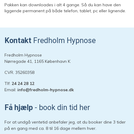
Pakken kan downloades i alt 4 gange. Så du kan have den
liggende permanent
på både telefon, tablet, pc eller lignende.
Kontakt
Fredholm Hypnose
Fredholm Hypnose
Nørregade 41, 1165 København K
CVR. 35260358
Tlf:
24 24 28 12
Email:
info@fredholm-hypnose.dk
Hej 👋
Hvordan kan vi hjælpe?
Få hjælp
- book din tid her
Start en ny samtale
For at undgå ventetid anbefaler jeg, at du booker dine 3 tider
Har du et spørgsmål? Start en ny samtale
på en gang med ca. 8 til 16 dage mellem hver.