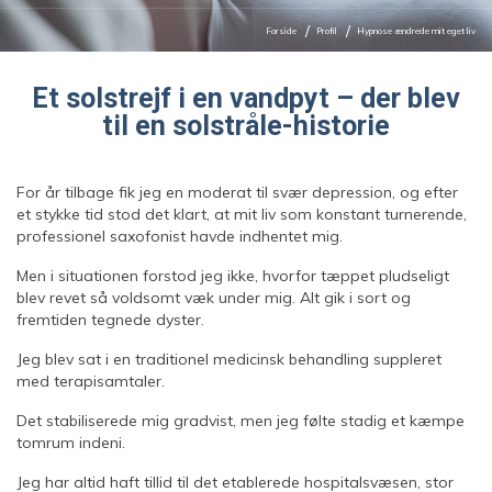
Forside
Profil
Hypnose ændrede mit eget liv
Et solstrejf i en vandpyt – der blev
til en solstråle-historie
For år tilbage fik jeg en moderat til svær depression, og efter
et stykke tid stod det klart, at mit liv som konstant turnerende,
professionel saxofonist havde indhentet mig.
Men i situationen forstod jeg ikke, hvorfor tæppet pludseligt
blev revet så voldsomt væk under mig. Alt gik i sort og
fremtiden tegnede dyster.
Jeg blev sat i en traditionel medicinsk behandling suppleret
med terapisamtaler.
Det stabiliserede mig gradvist, men jeg følte stadig et kæmpe
tomrum indeni.
Jeg har altid haft tillid til det etablerede hospitalsvæsen, stor