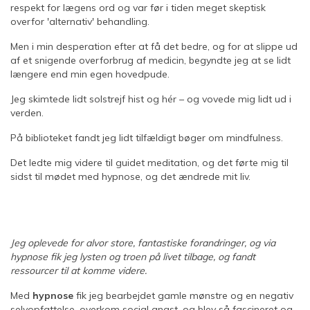
respekt for lægens ord og var før i tiden meget skeptisk
overfor 'alternativ' behandling.
Men i min desperation efter at få det bedre, og for at slippe ud
af et snigende overforbrug af medicin, begyndte jeg at se lidt
længere end min egen hovedpude.
Jeg skimtede lidt solstrejf hist og hér – og vovede mig lidt ud i
verden.
På biblioteket fandt jeg lidt tilfældigt bøger om mindfulness.
Det ledte mig videre til guidet meditation, og det førte mig til
sidst til mødet med hypnose, og det ændrede mit liv.
Jeg oplevede for alvor store, fantastiske forandringer, og via
hypnose fik jeg lysten og troen på livet tilbage, og fandt
ressourcer til at komme videre.
Med
hypnose
fik jeg bearbejdet gamle mønstre og en negativ
selvopfattelse, overkom social angst, og blev så fascineret og