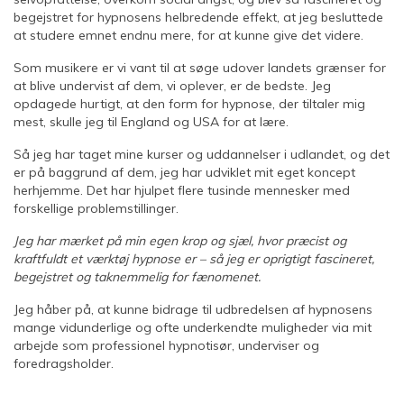
begejstret for hypnosens helbredende effekt, at jeg besluttede
at studere emnet endnu mere, for at kunne give det videre.
Som musikere er vi vant til at søge udover landets grænser for
at blive undervist af dem, vi oplever, er de bedste. Jeg
opdagede hurtigt, at den form for hypnose, der tiltaler mig
mest, skulle jeg til England og USA for at lære.
Så jeg har taget mine kurser og uddannelser i udlandet, og det
er på baggrund af dem, jeg har udviklet mit eget koncept
herhjemme. Det har hjulpet flere tusinde mennesker med
forskellige problemstillinger.
Jeg har mærket på min egen krop og sjæl, hvor præcist og
kraftfuldt et værktøj hypnose er – så jeg er oprigtigt fascineret,
begejstret og taknemmelig for fænomenet.
Jeg håber på, at kunne bidrage til udbredelsen af hypnosens
mange vidunderlige og ofte underkendte muligheder via mit
arbejde som professionel hypnotisør, underviser og
foredragsholder.