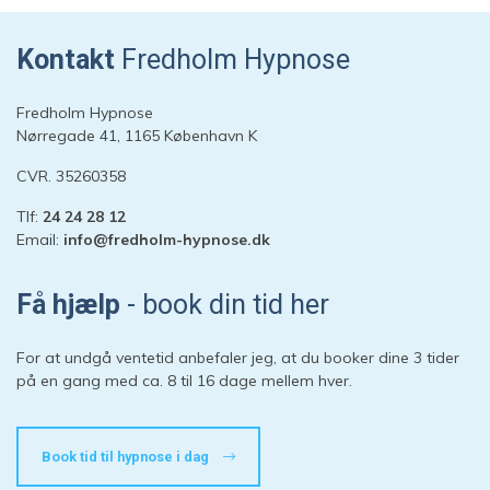
Kontakt
Fredholm Hypnose
Fredholm Hypnose
Nørregade 41, 1165 København K
CVR. 35260358
Tlf:
24 24 28 12
Email:
info@fredholm-hypnose.dk
Hej 👋
Hvordan kan vi hjælpe?
Få hjælp
- book din tid her
Start en ny samtale
For at undgå ventetid anbefaler jeg, at du booker dine 3 tider
Har du et spørgsmål? Start en ny samtale
på en gang med ca. 8 til 16 dage mellem hver.
Kontaktinformation
Book tid til hypnose i dag
Booking