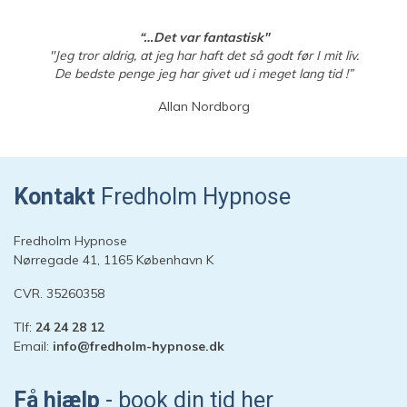
“…Det var fantastisk"
"Jeg tror aldrig, at jeg har haft det så godt før I mit liv.
De bedste penge jeg har givet ud i meget lang tid !”
Allan Nordborg
Kontakt
Fredholm Hypnose
Fredholm Hypnose
Nørregade 41, 1165 København K
CVR. 35260358
Tlf:
24 24 28 12
Email:
info@fredholm-hypnose.dk
Hej 👋
Hvordan kan vi hjælpe?
Få hjælp
- book din tid her