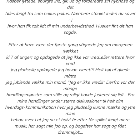
Kasper lyttede, spurgte ind, gik ud og forberedte sin hypnose og
det
føles langt fra som hokus pokus. Nærmere stadiet inden du sover
:-)
hvor han fik talt lidt til min underbevidsthed. Husker fint alt han
sagde.
Efter at have være der første gang vågnede jeg om morgenen
(vækket
kl 7 af unger) og opdagede at jeg ikke var vred..eller rettere hvor
vred
jeg pludselig opdagede jeg havde været!?! Helt høj af glæde
måtte
jeg jublende vække min mand. "Jeg er ikke vred!!!" Derfra var der
mange
handlingsmønstre som stille og roligt havde justeret sig lidt... Fra
mine handlinger under større diskussioner til helt alm
hverdags-kommunikation hvor jeg pludselig kunne mærke og ytre
mine
behov, over i at jeg nu et halvt år efter får spillet langt mere
musik, har sagt min job op, og bagefter har søgt og fået
drømmejob...