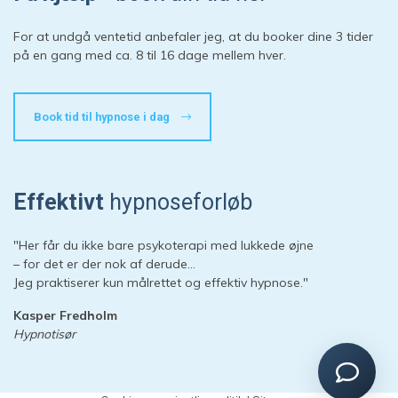
Start en ny samtale
For at undgå ventetid anbefaler jeg, at du booker dine 3 tider
Har du et spørgsmål? Start en ny samtale
på en gang med ca. 8 til 16 dage mellem hver.
Kontaktinformation
Book tid til hypnose i dag
Booking
Priser
Adresse
Effektivt
hypnoseforløb
Sessioner
Forberedelse
"Her får du ikke bare psykoterapi med lukkede øjne
– for det er der nok af derude…
Jeg praktiserer kun målrettet og effektiv hypnose."
Kasper Fredholm
Hypnotisør