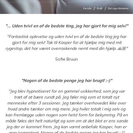
Forside
Profil
Det siger klienterne
"... Uden tvivl en af de bedste ting, jeg har gjort for mig selv!"
"Fantastisk oplevelse og uden tvivl en af de bedste ting jeg har
gjort for mig selv! Tak til Kasper for at hjælpe mig med mit
rygestop, det har været overraskende nemt med din hjælp. 🙏🏼"
Sofie Bruun
"Nogen af de bedste penge jeg har brugt! :-)"
"Jeg blev hypnotiseret for en gammel usikkerhed, som jeg var
træt af at bære rundt på. Jeg føler mig som et totalt nyt
menneske efter 3 sessioner. Jeg tænker overhovedet ikke over
hvad andre tænker om mig mere. Jeg hviler totalt i mig selv og
kan fremlægge uden nogen som helst form for bekymring. På en
måde føles det helt naturligt og som om at det blot er ens sande
jeg der er kommet frem. Jeg kan varmt anbefale Kasper, han er
max kompetent. Nogen af de bedste penge jeg har brugt! :-)"