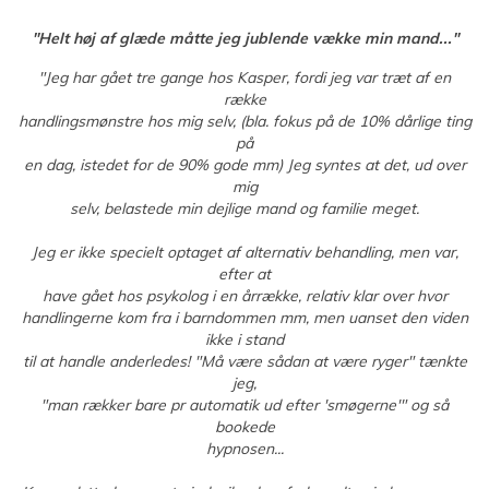
"Helt høj af glæde måtte jeg jublende vække min mand..."
"Jeg har gået tre gange hos Kasper, fordi jeg var træt af en
række
handlingsmønstre hos mig selv, (bla. fokus på de 10% dårlige ting
på
en dag, istedet for de 90% gode mm) Jeg syntes at det, ud over
mig
selv, belastede min dejlige mand og familie meget.
Jeg er ikke specielt optaget af alternativ behandling, men var,
efter at
have gået hos psykolog i en årrække, relativ klar over hvor
handlingerne kom fra i barndommen mm, men uanset den viden
ikke i stand
til at handle anderledes! "Må være sådan at være ryger" tænkte
jeg,
"man rækker bare pr automatik ud efter 'smøgerne'" og så
bookede
hypnosen...