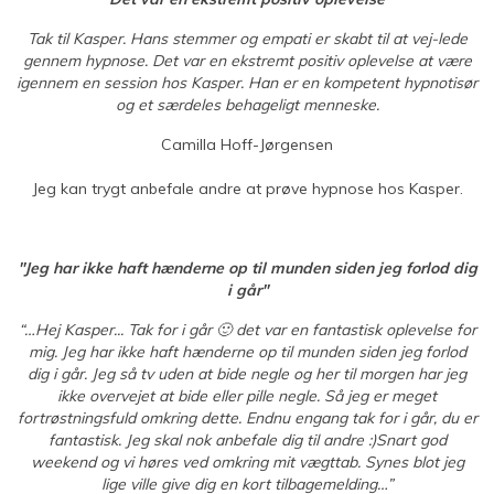
Tak til Kasper. Hans stemmer og empati er skabt til at vej-lede
gennem hypnose. Det var en ekstremt positiv oplevelse at være
igennem en session hos Kasper. Han er en kompetent hypnotisør
og et særdeles behageligt menneske.
Camilla Hoff-Jørgensen
Jeg kan trygt anbefale andre at prøve hypnose hos Kasper.
"Jeg har ikke haft hænderne op til munden siden jeg forlod dig
i går"
“…Hej Kasper...
Tak for i går 🙂 det var en fantastisk oplevelse for
mig. Jeg har ikke haft hænderne op til munden siden jeg forlod
dig i går. Jeg så tv uden at bide negle og her til morgen har jeg
ikke overvejet at bide eller pille negle. Så jeg er meget
fortrøstningsfuld omkring dette. Endnu engang tak for i går, du er
fantastisk. Jeg skal nok anbefale dig til andre :)Snart god
weekend og vi høres ved omkring mit vægttab. Synes blot jeg
lige ville give dig en kort tilbagemelding…”