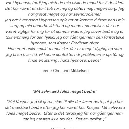
var i hypnose, fordi jeg mistede min elskede mand for 2 år siden.
Det har været et stort tab for mig og påført mig megen sorg. Jeg
har grædt meget og har søvnproblemer.
Jeg har hver gang i hypnosen oplevet at komme dybere ned i min
sorg og min underbevidsthed og møde erkendelser, der har
været vigtige for mig for at komme videre. Jeg sover bedre og er
taknemmelig for den hjælp, jeg har fået igennem den fantastiske
hypnose, som Kasper Fredholm giver.
Han er et unikt smukt menneske, der er meget dygtig, og som
jeg til en hver tid, vil kunne kontakte, når problemerne opstår og
finde en løsning i hans hypnose. Leene"
Leene Christina Mikkelsen
"Mit selvværd føles meget bedre"
"Hej Kasper. Jeg vil gerne sige til alle der læser dette, at jeg har
det mærkbart bedre efter jeg har været hos Kasper. Mit selvværd
føles meget bedre... Efter al det terapi jeg før har gået igennem,
tør jeg næsten ikke tro det... Det er utroligt :)"