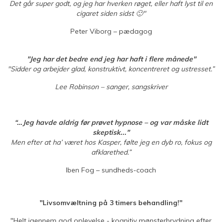
Det går super godt, og jeg har hverken røget, eller haft lyst til en
cigaret siden sidst 🙂"
Peter Viborg – pædagog
"Jeg har det bedre end jeg har haft i flere månede"
"Sidder og arbejder glad, konstruktivt, koncentreret og ustresset.”
Lee Robinson – sanger, sangskriver
“…Jeg havde aldrig før prøvet hypnose – og var måske lidt
skeptisk..."
Men efter at ha’ været hos Kasper, følte jeg en dyb ro, fokus og
afklarethed.”
Iben Fog – sundheds-coach
"Livsomvæltning på 3 timers behandling!"
"Helt igennem god oplevelse - kognitiv mønsterbrydning efter