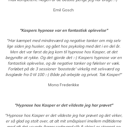
Emil Gosch
"Kaspers hypnose var en fantastisk oplevelse"
"Har kæmpet med mindreværd og negative tanker om mig selv
lige siden jeg husker, og gået hos psykolog med det i en del år.
Men det var først da jeg kom til hypnose hos Kasper, at det
begyndte at rykke. Og det gjorde det :-) Kaspers hypnose var en
fantastisk oplevelse, og de negative tanker og følelser er væk.
Forløbet på de 3 sessioner 'boostede' virkelig mit selvværd og
livsglæde fra 0 til 100 :-) Både på arbejde og privat. Tak Kasper!"
Mona Frederikke
"Hypnose hos Kasper er det vildeste jeg har prøvet"
"Hypnose hos Kasper er det vildeste jeg har prøvet og det virker,
er så glad og stolt over, at alt mit småspiseri imellem måltiderne
med alt det usunde (kager,sodavand,slik & chips) er stoppet og