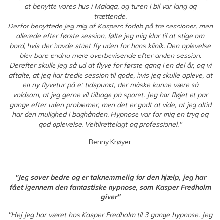
at benytte vores hus i Malaga, og turen i bil var lang og
trættende.
Derfor benyttede jeg mig af Kaspers forløb på tre sessioner, men
allerede efter første session, følte jeg mig klar til at stige om
bord, hvis der havde stået fly uden for hans klinik. Den oplevelse
blev bare endnu mere overbevisende efter anden session.
Derefter skulle jeg så ud at flyve for første gang i en del år, og vi
aftalte, at jeg har tredie session til gode, hvis jeg skulle opleve, at
en ny flyvetur på et tidspunkt, der måske kunne være så
voldsom, at jeg gerne vil tilbage på sporet. Jeg har fløjet et par
gange efter uden problemer, men det er godt at vide, at jeg altid
har den mulighed i baghånden. Hypnose var for mig en tryg og
god oplevelse. Veltilrettelagt og professionel."
Benny Krøyer
"Jeg sover bedre og er taknemmelig for den hjælp, jeg har
fået igennem den fantastiske hypnose, som Kasper Fredholm
giver"
"Hej Jeg har været hos Kasper Fredholm til 3 gange hypnose. Jeg