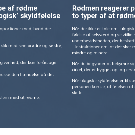
pe af rødme
Rødmen reagerer p
ogisk’ skyldfølelse
to typer af at rødm
proportioner med, hvad der
Når der ikke er tale om ”ulogis
følelse af selvværd og selvtilli
underbevidstheden, der beskæft
 slik med sine brødre og søstre,
– Instruktioner om, at det sker
mindre og mindre.
begivenhed, der kan forårsage
Når du begynder at bekymre si
cirkel, der er bygget op, og erst
e huske den hændelse på det
Når ulogisk skyldfølelse er til 
personen kan se, at følelsen af
skete.
oblem med at rødme.