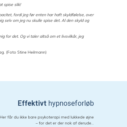
 spise slik!
itet, fordi jeg før enten har haft skyldfølelse, over
mig selv om jeg nu skulle spise det. Al den skyld og
Hej 👋
 for det. Og vi taler altså om et livsvilkår, jeg
Hvordan kan vi hjælpe?
ag. (Foto Stine Heilmann)
Start en ny samtale
Har du et spørgsmål? Start en ny samtale
Kontaktinformation
Booking
Priser
Effektivt
hypnoseforløb
Adresse
Her får du ikke bare psykoterapi med lukkede øjne
Sessioner
– for det er der nok af derude…