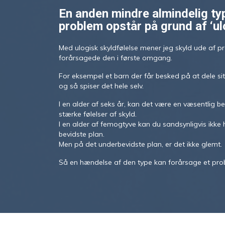
En anden mindre almindelig ty
problem opstår på grund af ‘ul
Med ulogisk skyldfølelse mener jeg skyld ude af 
forårsagede den i første omgang.
For eksempel et barn der får besked på at dele sit
og så spiser det hele selv.
I en alder af seks år, kan det være en væsentlig 
stærke følelser af skyld.
I en alder af femogtyve kan du sandsynligvis ikk
bevidste plan.
Men på det underbevidste plan, er det ikke glemt.
Så en hændelse af den type kan forårsage et pr