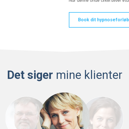
Når denne onde cirkel bliver eta
Book dit hypnoseforløb
Det siger
mine klienter