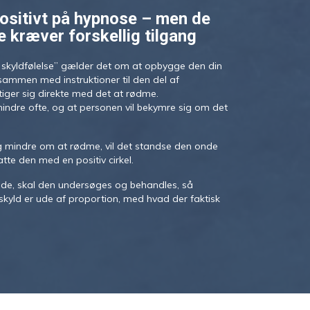
ositivt på hypnose – men de
e kræver forskellig tilgang
k skyldfølelse” gælder det om at opbygge den din
d sammen med instruktioner til den del af
iger sig direkte med det at rødme.
 mindre ofte, og at personen vil bekymre sig om det
g mindre om at rødme, vil det standse den onde
atte den med en positiv cirkel.
stede, skal den undersøges og behandles, så
 skyld er ude af proportion, med hvad der faktisk