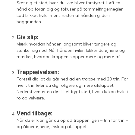
Sæt dig et sted, hvor du ikke bliver forstyrret. Løft en
hånd op foran dig og fokuser på tommelfingerneglen.
Lad blikket hvile, mens resten af hånden glider i
baggrunden.
Giv slip:
Mærk hvordan hånden langsomt bliver tungere og
sænker sig ned. Når hånden hviler, lukker du øjnene og
mærker, hvordan kroppen slapper mere og mere af.
Trappeøvelsen:
Forestil dig, at du går ned ad en trappe med 20 trin. For
hvert trin føler du dig roligere og mere afslappet.
Nederst venter en dør til et trygt sted, hvor du kan hvile i
ro og velvære.
Vend tilbage:
Når du er klar, går du op ad trappen igen – trin for trin –
og åbner øjnene, frisk og afslappet.