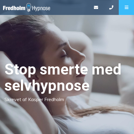
Stop smerte med
selvhypnose
Skrevet af Kasper Fredholm