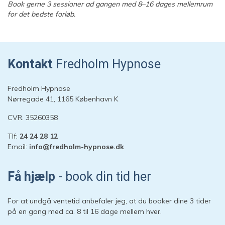
Book gerne 3 sessioner ad gangen med 8–16 dages mellemrum
for det bedste forløb.
Kontakt
Fredholm Hypnose
Fredholm Hypnose
Nørregade 41, 1165 København K
CVR. 35260358
Tlf:
24 24 28 12
Email:
info@fredholm-hypnose.dk
Hej 👋
Hvordan kan vi hjælpe?
Få hjælp
- book din tid her
Start en ny samtale
For at undgå ventetid anbefaler jeg, at du booker dine 3 tider
Har du et spørgsmål? Start en ny samtale
på en gang med ca. 8 til 16 dage mellem hver.