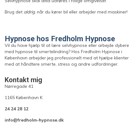
Selvhypnose skal altid udføres i rolige omgivelser.
Brug det
aldrig
, når du kører bil eller arbejder med maskiner!
Hypnose hos Fredholm Hypnose
Vil du have hjælp til at lære selvhypnose eller arbejde dybere
med hypnose til smertelindring? Hos Fredholm Hypnose i
København arbejder jeg professionelt med at hjælpe klienter
med at håndtere smerte, stress og andre udfordringer.
Kontakt mig
Nørregade 41
1165 København K
24 24 28 12
info@fredholm-hypnose.dk