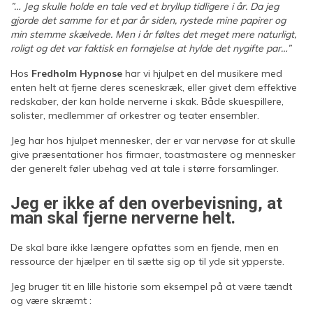
”… Jeg skulle holde en tale ved et bryllup tidligere i år. Da jeg
gjorde det samme for et par år siden, rystede mine papirer og
min stemme skælvede. Men i år føltes det meget mere naturligt,
roligt og det var faktisk en fornøjelse at hylde det nygifte par…”
Hos
Fredholm Hypnose
har vi hjulpet en del musikere med
enten helt at fjerne deres sceneskræk, eller givet dem effektive
redskaber, der kan holde nerverne i skak. Både skuespillere,
solister, medlemmer af orkestrer og teater ensembler.
Jeg har hos hjulpet mennesker, der er var nervøse for at skulle
give præsentationer hos firmaer, toastmastere og mennesker
der generelt føler ubehag ved at tale i større forsamlinger.
Jeg er ikke af den overbevisning, at
man skal fjerne nerverne helt.
De skal bare ikke længere opfattes som en fjende, men en
ressource der hjælper en til sætte sig op til yde sit ypperste.
Jeg bruger tit en lille historie som eksempel på at være tændt
og være skræmt :