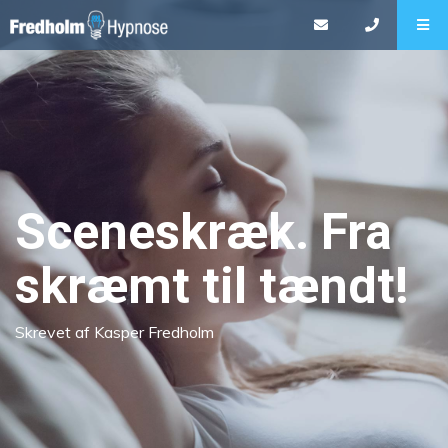
Sceneskræk. Fra
skræmt til tændt!
Skrevet af Kasper Fredholm