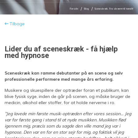
Forside
Blog
Sceneskræk. Fra skræmt til tændt!
Tilbage
Lider du af sceneskræk - få hjælp
med hypnose
Sceneskræk kan ramme debutanter på en scene og selv
professionelle performere med mange års erfaring.
Musikere og skuespillere der optræder foran et publikum, kan
blive fysisk syge, inden de går på scenen, og måske bruger de
medicin, alkohol eller stoffer, for at holde nerverne i ro.
”Jeg lavede min første musik-optræden efter vores session… Jeg
var for første gang i stand til at nyde musikken. Musikken flød
igennem mig, præcis som du sagde den ville mand jeg var i
hypnose. Den var en for en stor sejr for mig, og faktisk vil jeg