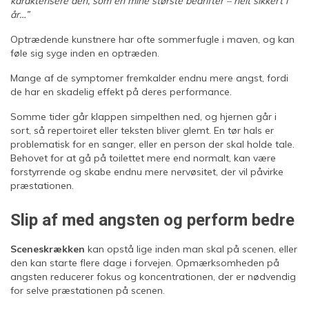
karakterisere den, som en mine største bedrifter – helt sikkert i
år…”
Optrædende kunstnere har ofte sommerfugle i maven, og kan
føle sig syge inden en optræden.
Mange af de symptomer fremkalder endnu mere angst, fordi
de har en skadelig effekt på deres performance.
Somme tider går klappen simpelthen ned, og hjernen går i
sort, så repertoiret eller teksten bliver glemt. En tør hals er
problematisk for en sanger, eller en person der skal holde tale.
Behovet for at gå på toilettet mere end normalt, kan være
forstyrrende og skabe endnu mere nervøsitet, der vil påvirke
præstationen.
Slip af med angsten og perform bedre
Sceneskrækken
kan opstå lige inden man skal på scenen, eller
den kan starte flere dage i forvejen. Opmærksomheden på
angsten reducerer fokus og koncentrationen, der er nødvendig
for selve præstationen på scenen.