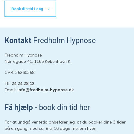
Book din tid i dag
Kontakt
Fredholm Hypnose
Fredholm Hypnose
Nørregade 41, 1165 København K
CVR. 35260358
Tlf:
24 24 28 12
Email:
info@fredholm-hypnose.dk
Hej 👋
Hvordan kan vi hjælpe?
Få hjælp
- book din tid her
Start en ny samtale
For at undgå ventetid anbefaler jeg, at du booker dine 3 tider
Har du et spørgsmål? Start en ny samtale
på en gang med ca. 8 til 16 dage mellem hver.