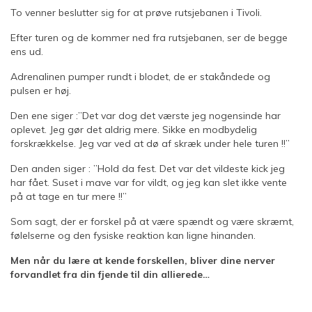
To venner beslutter sig for at prøve rutsjebanen i Tivoli.
Efter turen og de kommer ned fra rutsjebanen, ser de begge
ens ud.
Adrenalinen pumper rundt i blodet, de er stakåndede og
pulsen er høj.
Den ene siger :”Det var dog det værste jeg nogensinde har
oplevet. Jeg gør det aldrig mere. Sikke en modbydelig
forskrækkelse. Jeg var ved at dø af skræk under hele turen !!”
Den anden siger : ”Hold da fest. Det var det vildeste kick jeg
har fået. Suset i mave var for vildt, og jeg kan slet ikke vente
på at tage en tur mere !!”
Som sagt, der er forskel på at være spændt og være skræmt,
følelserne og den fysiske reaktion kan ligne hinanden.
Men når du lære at kende forskellen, bliver dine nerver
forvandlet fra din fjende til din allierede…