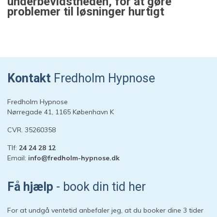
underbevidstheden, for at gøre
problemer til løsninger hurtigt
Kontakt
Fredholm Hypnose
Fredholm Hypnose
Nørregade 41, 1165 København K
CVR. 35260358
Tlf:
24 24 28 12
Email:
info@fredholm-hypnose.dk
Hej 👋
Hvordan kan vi hjælpe?
Få hjælp
- book din tid her
Start en ny samtale
For at undgå ventetid anbefaler jeg, at du booker dine 3 tider
Har du et spørgsmål? Start en ny samtale