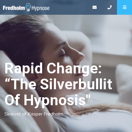
Rapid Change:
“The Silverbullit
Of Hypnosis"
Skrevet af Kasper Fredholm