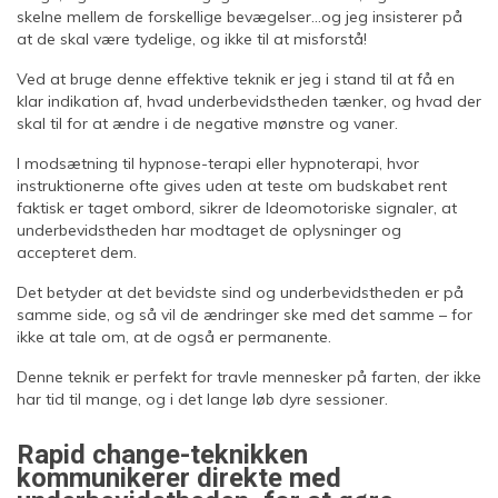
skelne mellem de forskellige bevægelser…og jeg insisterer på
at de skal være tydelige, og ikke til at misforstå!
Ved at bruge denne effektive teknik er jeg i stand til at få en
klar indikation af, hvad underbevidstheden tænker, og hvad der
skal til for at ændre i de negative mønstre og vaner.
I modsætning til hypnose-terapi eller hypnoterapi, hvor
instruktionerne ofte gives uden at teste om budskabet rent
faktisk er taget ombord, sikrer de Ideomotoriske signaler, at
underbevidstheden har modtaget de oplysninger og
accepteret dem.
Det betyder at det bevidste sind og underbevidstheden er på
samme side, og så vil de ændringer ske med det samme – for
ikke at tale om, at de også er permanente.
Denne teknik er perfekt for travle mennesker på farten, der ikke
har tid til mange, og i det lange løb dyre sessioner.
Rapid change-teknikken
kommunikerer direkte med