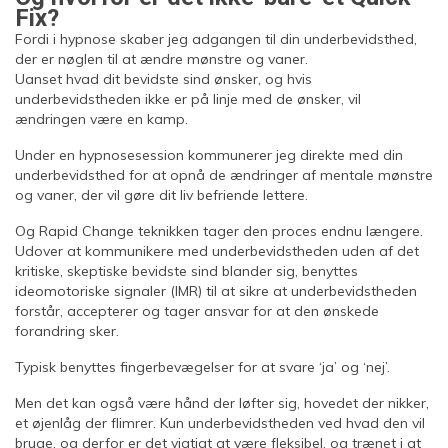
Fix?
Fordi i hypnose skaber jeg adgangen til din underbevidsthed,
der er nøglen til at ændre mønstre og vaner.
Uanset hvad dit bevidste sind ønsker, og hvis
underbevidstheden ikke er på linje med de ønsker, vil
ændringen være en kamp.
Under en hypnosesession kommunerer jeg direkte med din
underbevidsthed for at opnå de ændringer af mentale mønstre
og vaner, der vil gøre dit liv befriende lettere.
Og Rapid Change teknikken tager den proces endnu længere.
Udover at kommunikere med underbevidstheden uden af det
kritiske, skeptiske bevidste sind blander sig, benyttes
ideomotoriske signaler (IMR) til at sikre at underbevidstheden
forstår, accepterer og tager ansvar for at den ønskede
forandring sker.
Typisk benyttes fingerbevægelser for at svare ‘ja’ og ‘nej’.
Men det kan også være hånd der løfter sig, hovedet der nikker,
et øjenlåg der flimrer. Kun underbevidstheden ved hvad den vil
bruge, og derfor er det vigtigt at være fleksibel, og trænet i at