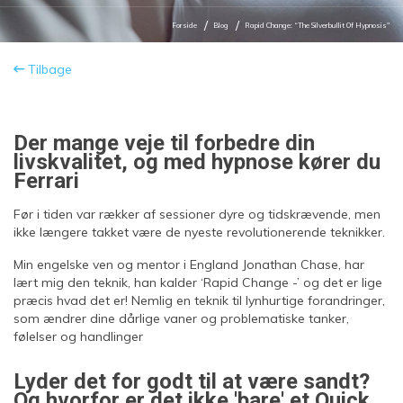
Forside
Blog
Rapid Change: “The Silverbullit Of Hypnosis"
Tilbage
Der mange veje til forbedre din
livskvalitet, og med hypnose kører du
Ferrari
Før i tiden var rækker af sessioner dyre og tidskrævende, men
ikke længere takket være de nyeste revolutionerende teknikker.
Min engelske ven og mentor i England Jonathan Chase, har
lært mig den teknik, han kalder ‘Rapid Change -’ og det er lige
præcis hvad det er! Nemlig en teknik til lynhurtige forandringer,
som ændrer dine dårlige vaner og problematiske tanker,
følelser og handlinger
Lyder det for godt til at være sandt?
Og hvorfor er det ikke 'bare' et Quick