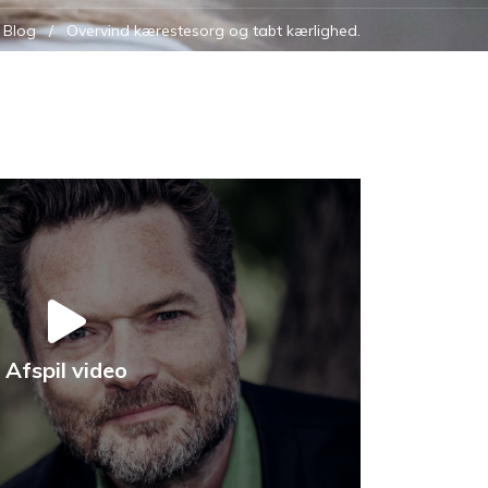
Blog
Overvind kærestesorg og tabt kærlighed.
Afspil video