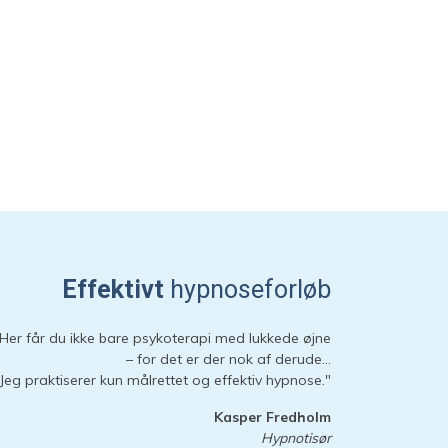
Hej 👋
Hvordan kan vi hjælpe?
Start en ny samtale
Har du et spørgsmål? Start en ny samtale
Kontaktinformation
Booking
Priser
Effektivt
hypnoseforløb
Adresse
Her får du ikke bare psykoterapi med lukkede øjne
Sessioner
– for det er der nok af derude…
Forberedelse
Jeg praktiserer kun målrettet og effektiv hypnose."
Kasper Fredholm
Hypnotisør