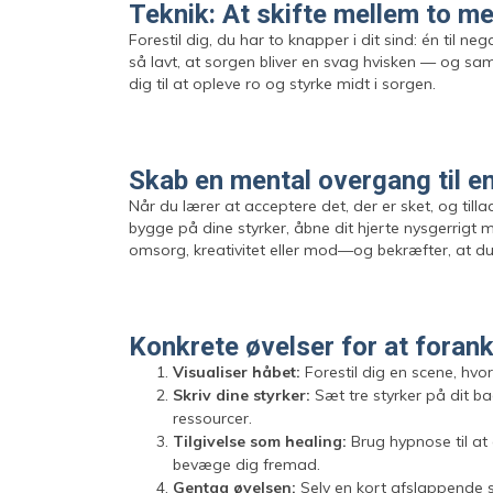
Teknik: At skifte mellem to m
Forestil dig, du har to knapper i dit sind: én til 
så lavt, at sorgen bliver en svag hvisken — og sam
dig til at opleve ro og styrke midt i sorgen.
Skab en mental overgang til en
Når du lærer at acceptere det, der er sket, og tilla
bygge på dine styrker, åbne dit hjerte nysgerrigt 
omsorg, kreativitet eller mod—og bekræfter, at du
Konkrete øvelser for at forank
Visualiser håbet:
Forestil dig en scene, hvo
Skriv dine styrker:
Sæt tre styrker på dit b
ressourcer.
Tilgivelse som healing:
Brug hypnose til at g
bevæge dig fremad.
Gentag øvelsen:
Selv en kort afslappende s