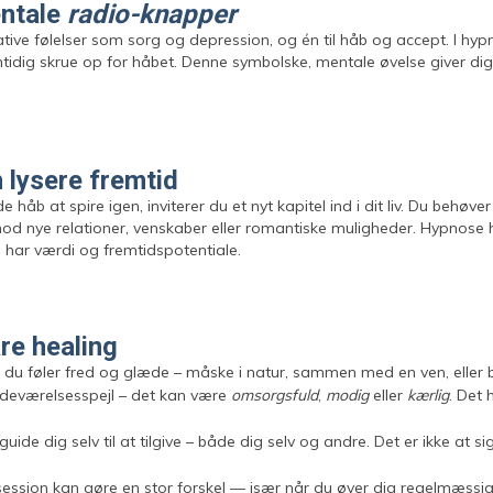
entale
radio-knapper
negative følelser som sorg og depression, og én til håb og accept. I 
tidig skrue op for håbet. Denne symbolske, mentale øvelse giver dig 
 lysere fremtid
de håb at spire igen, inviterer du et nyt kapitel ind i dit liv. Du beh
mod nye relationer, venskaber eller romantiske muligheder. Hypnose h
 har værdi og fremtidspotentiale.
re healing
r du føler fred og glæde – måske i natur, sammen med en ven, eller bl
adeværelsesspejl – det kan være
omsorgsfuld
,
modig
eller
kærlig
. Det 
uide dig selv til at tilgive – både dig selv og andre. Det er ikke at sige
ession kan gøre en stor forskel — især når du øver dig regelmæssig