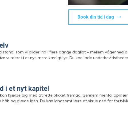
Book din tid i dag
elv
tilstand, som vi glider ind i flere gange dagligt – mellem vågenhed o
blive vurderet i et nyt, mere kærligt lys. Du kan lade underbevidsthe
d i et nyt kapitel
se kan hjælpe dig med at rette blikket fremad. Gennem mental opmæ
 håb og glæde igen. Du kan langsomt lære at skrue ned for fortvivle