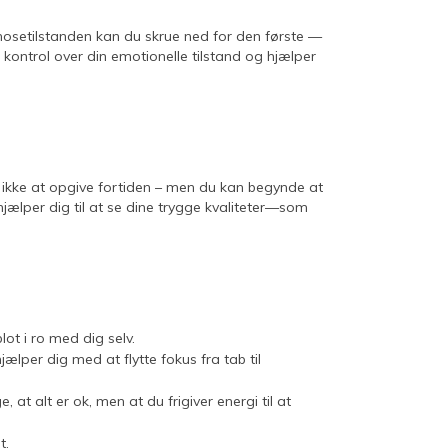
hypnosetilstanden kan du skrue ned for den første —
kontrol over din emotionelle tilstand og hjælper
øver ikke at opgive fortiden – men du kan begynde at
jælper dig til at se dine trygge kvaliteter—som
ot i ro med dig selv.
hjælper dig med at flytte fokus fra tab til
, at alt er ok, men at du frigiver energi til at
t.