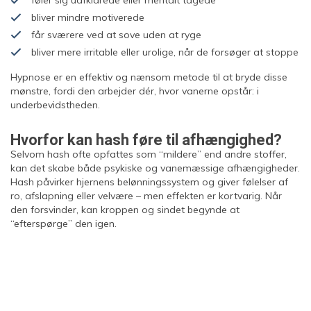
føler sig uafklarede eller mentalt tågede
bliver mindre motiverede
får sværere ved at sove uden at ryge
bliver mere irritable eller urolige, når de forsøger at stoppe
Hypnose er en effektiv og nænsom metode til at bryde disse
mønstre, fordi den arbejder dér, hvor vanerne opstår: i
underbevidstheden.
Hvorfor kan hash føre til afhængighed?
Selvom hash ofte opfattes som “mildere” end andre stoffer,
kan det skabe både psykiske og vanemæssige afhængigheder.
Hash påvirker hjernens belønningssystem og giver følelser af
ro, afslapning eller velvære – men effekten er kortvarig. Når
den forsvinder, kan kroppen og sindet begynde at
“efterspørge” den igen.