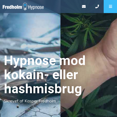
Hypnose mod
kokain- eller
hashmisbrug
Skrevet af Kasper Fredholm