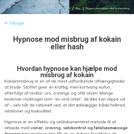
Forside
Blog
Hypnose mod kokain- eller hashmisbrug
Tilbage
Hypnose mod misbrug af kokain
eller hash
Hvordan hypnose kan hjælpe mod
misbrug af kokain
Kokainmisbrug er en af de mest udfordrende afhængigheder
at bryde. Stoffet giver en kraftig, men kortvarig eufori,
efterfulgt af nedtur, uro, cravings og ofte skam. Mange
beskriver misbruget som “en ond cirkel”, de ikke kan slippe ud
af – selv når de rationelt ved, at det ødelægger både helbred,
relationer og livskvalitet.
Hypnose er en effektiv og veldokumenteret metode til at
arbejde med
vaner, craving, selvkontrol og følelsesmæssige
årsager
bag misbrug. Her får du en dybere forståelse af,