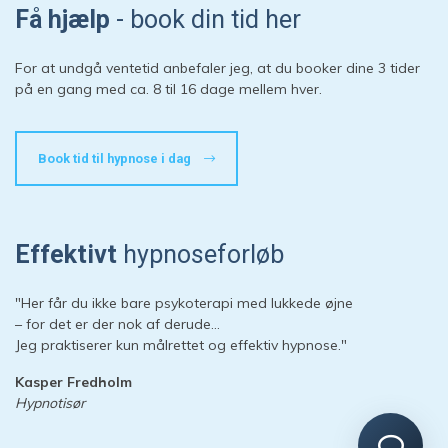
Hvordan kan vi hjælpe?
Få hjælp
- book din tid her
Start en ny samtale
For at undgå ventetid anbefaler jeg, at du booker dine 3 tider
Har du et spørgsmål? Start en ny samtale
på en gang med ca. 8 til 16 dage mellem hver.
Kontaktinformation
Book tid til hypnose i dag
Booking
Priser
Adresse
Effektivt
hypnoseforløb
Sessioner
Forberedelse
"Her får du ikke bare psykoterapi med lukkede øjne
– for det er der nok af derude…
Jeg praktiserer kun målrettet og effektiv hypnose."
Kasper Fredholm
Hypnotisør