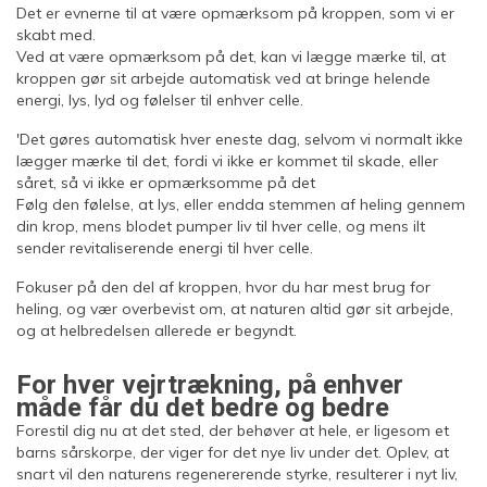
Det er evnerne til at være opmærksom på kroppen, som vi er
skabt med.
Ved at være opmærksom på det, kan vi lægge mærke til, at
kroppen gør sit arbejde automatisk ved at bringe helende
energi, lys, lyd og følelser til enhver celle.
'Det gøres automatisk hver eneste dag, selvom vi normalt ikke
lægger mærke til det, fordi vi ikke er kommet til skade, eller
såret, så vi ikke er opmærksomme på det
Følg den følelse, at lys, eller endda stemmen af heling gennem
din krop, mens blodet pumper liv til hver celle, og mens ilt
sender revitaliserende energi til hver celle.
Fokuser på den del af kroppen, hvor du har mest brug for
heling, og vær overbevist om, at naturen altid gør sit arbejde,
og at helbredelsen allerede er begyndt.
For hver vejrtrækning, på enhver
måde får du det bedre og bedre
Forestil dig nu at det sted, der behøver at hele, er ligesom et
barns sårskorpe, der viger for det nye liv under det. Oplev, at
snart vil den naturens regenererende styrke, resulterer i nyt liv,