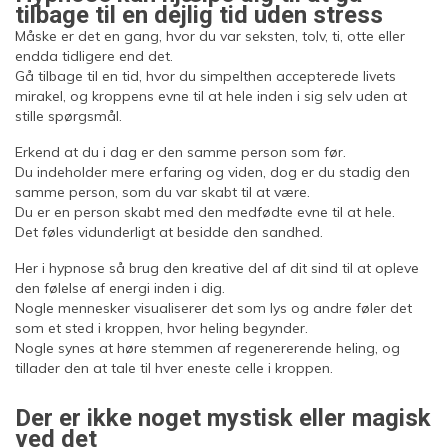
tilbage til en dejlig tid uden stress
Måske er det en gang, hvor du var seksten, tolv, ti, otte eller
endda tidligere end det.
Gå tilbage til en tid, hvor du simpelthen accepterede livets
mirakel, og kroppens evne til at hele inden i sig selv uden at
stille spørgsmål.
Erkend at du i dag er den samme person som før.
Du indeholder mere erfaring og viden, dog er du stadig den
samme person, som du var skabt til at være.
Du er en person skabt med den medfødte evne til at hele.
Det føles vidunderligt at besidde den sandhed.
Her i hypnose så brug den kreative del af dit sind til at opleve
den følelse af energi inden i dig.
Nogle mennesker visualiserer det som lys og andre føler det
som et sted i kroppen, hvor heling begynder.
Nogle synes at høre stemmen af regenererende heling, og
tillader den at tale til hver eneste celle i kroppen.
Der er ikke noget mystisk eller magisk
ved det