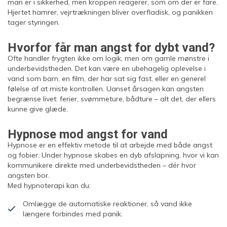
man er i sikkerhed, men kroppen reagerer, som om der er fare.
Hjertet hamrer, vejrtrækningen bliver overfladisk, og panikken
tager styringen.
Hvorfor får man angst for dybt vand?
Ofte handler frygten ikke om logik, men om gamle mønstre i
underbevidstheden. Det kan være en ubehagelig oplevelse i
vand som barn, en film, der har sat sig fast, eller en generel
følelse af at miste kontrollen. Uanset årsagen kan angsten
begrænse livet: ferier, svømmeture, bådture – alt det, der ellers
kunne give glæde.
Hypnose mod angst for vand
Hypnose er en effektiv metode til at arbejde med både angst
og fobier. Under hypnose skabes en dyb afslapning, hvor vi kan
kommunikere direkte med underbevidstheden – dér hvor
angsten bor.
Med hypnoterapi kan du:
Omlægge de automatiske reaktioner, så vand ikke
længere forbindes med panik.