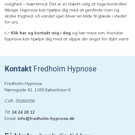
svaghed – tværtimod. Det er et stærkt valg at tage kontrollen
tilbage. Hypnose kan hjælpe dig med at genfinde roen og
skabe tryghed, så vandet igen bliver en kilde til glæde i stedet
for uro.
👉
Klik her og kontakt mig i dag
og hør mere om, hvordan
hypnose kan hjælpe dig med at slippe din angst for dybt vand.
Kontakt
Fredholm Hypnose
Fredholm Hypnose
Nørregade 41, 1165 København K
CVR. 35260358
Tlf:
24 24 28 12
Email:
info@fredholm-hypnose.dk
Hej 👋
Hvordan kan vi hjælpe?