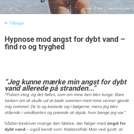
Forside
Blog
Angst for dybt vand
Tilbage
Hypnose mod angst for dybt vand –
find ro og tryghed
“Jeg kunne mærke min angst for dybt
vand allerede på stranden..."
"Pulsen steg, og det føltes, som om mine ben blev tunge. Bare
tanken om at skulle ud at bade sammen med mine venner gjorde
mig svimmel. De lo og kastede sig i bølgerne, mens jeg blev
stående i vandkanten og prøvede at skjule, hvor bange jeg var.”
Sådan beskriver mange den følelse, der følger med
angst for
dybt vand
– også kendt som
thalassofobi
. Man ved godt, at