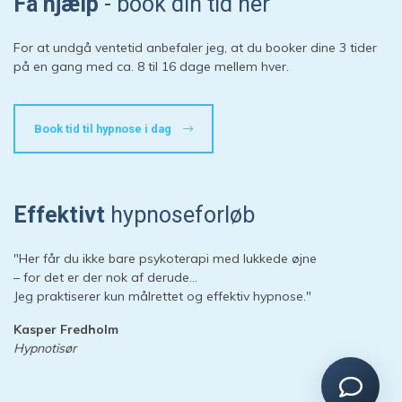
Få hjælp
- book din tid her
Start en ny samtale
For at undgå ventetid anbefaler jeg, at du booker dine 3 tider
Har du et spørgsmål? Start en ny samtale
på en gang med ca. 8 til 16 dage mellem hver.
Kontaktinformation
Book tid til hypnose i dag
Booking
Priser
Adresse
Effektivt
hypnoseforløb
Sessioner
Forberedelse
"Her får du ikke bare psykoterapi med lukkede øjne
– for det er der nok af derude…
Jeg praktiserer kun målrettet og effektiv hypnose."
Kasper Fredholm
Hypnotisør