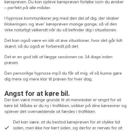
køreprøven. Du kan opleve køreprøven forløbe som du ønsker
– perfekt på alle måder.
I hypnose kommunikerer jeg med den del af dig, der skaber
blokeringen, og ‘øver’ køreprøven mange gange, så vil den
virke naturligt velkendt når du så befinder dig i situationen.
Det kan også være en idé at øve situationer, hvor det går lidt
skævt, så du også er forberedt på det
Det er en god idé at lægge sessionen ca. 14 dage inden
prøven.
Den personlige hypnose mp3 du får af mig, vil så kunne gøre
dig mere og mere klar til prøven for hver dag.
Angst for at køre bil.
Der kan være mange grunde til at mennesker er angst for at
køre bil. Måske er du ny i trafikken, usikker på dine køreevner og
oplever det overvældende at færdes i trafikken.
Det kan være, at du bestod køreprøven for et stykke tid
siden, men ikke har kørt siden, og derfor er nervøs for at