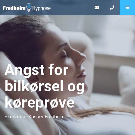
Angst for
bilkørsel og
køreprøve
Skrevet af Kasper Fredholm