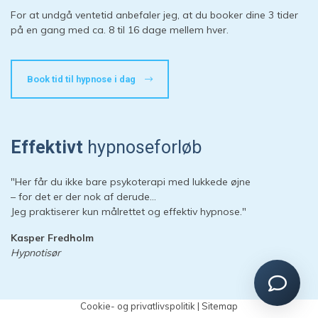
Start en ny samtale
For at undgå ventetid anbefaler jeg, at du booker dine 3 tider
Har du et spørgsmål? Start en ny samtale
på en gang med ca. 8 til 16 dage mellem hver.
Kontaktinformation
Book tid til hypnose i dag
Booking
Priser
Adresse
Effektivt
hypnoseforløb
Sessioner
Forberedelse
"Her får du ikke bare psykoterapi med lukkede øjne
– for det er der nok af derude…
Jeg praktiserer kun målrettet og effektiv hypnose."
Kasper Fredholm
Hypnotisør
Cookie- og privatlivspolitik
|
Sitemap