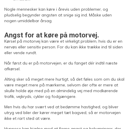
Nogle mennesker kan køre i årevis uden problemer, og
pludselig begynder angsten at snige sig ind. Måske uden
nogen umiddelbar årsag.
Angst for at køre på motorvej.
Kørsel på motorvej kan være et virkeligt problem, hvis du er en
nervøs eller sensitiv person. For du kan ikke trække ind til siden
eller vende rundt.
Når først du er på motorvejen, er du fanget dér indtil næste
afkørsel.
Alting sker så meget mere hurtigt, så det føles som om du skal
være meget mere på mærkerne, selvom der ofte er mere at
skulle holde øje med på en almindelig vej med modkørende
trafik, vejkryds, cykler og fodgængere.
Men hvis du har svært ved at bedømme hastighed, og bliver
utryg ved biler der kører meget tæt bagved, så er motorvejen
ikke et rart sted at være.
Hypnose kan hjælpe med at fjerne angst og bekymringer, der