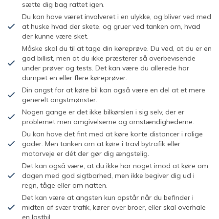
sætte dig bag rattet igen.
Du kan have været involveret i en ulykke, og bliver ved med
at huske hvad der skete, og gruer ved tanken om, hvad
der kunne være sket.
Måske skal du til at tage din køreprøve. Du ved, at du er en
god billist, men at du ikke præsterer så overbevisende
under prøver og tests. Det kan være du allerede har
dumpet en eller flere køreprøver.
Din angst for at køre bil kan også være en del at et mere
generelt angstmønster.
Nogen gange er det ikke bilkørslen i sig selv, der er
problemet men omgivelserne og omstændighederne.
Du kan have det fint med at køre korte distancer i rolige
gader. Men tanken om at køre i travl bytrafik eller
motorveje er dét der gør dig ængstelig.
Det kan også være, at du ikke har noget imod at køre om
dagen med god sigtbarhed, men ikke begiver dig ud i
regn, tåge eller om natten.
Det kan være at angsten kun opstår når du befinder i
midten af svær trafik, kører over broer, eller skal overhale
en lastbil.