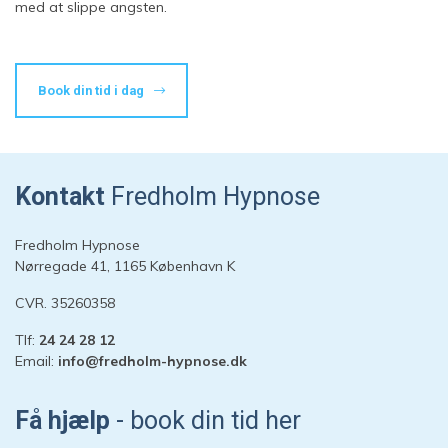
med at slippe angsten.
Book din tid i dag
Kontakt
Fredholm Hypnose
Fredholm Hypnose
Nørregade 41, 1165 København K
CVR. 35260358
Tlf:
24 24 28 12
Email:
info@fredholm-hypnose.dk
Hej 👋
Hvordan kan vi hjælpe?
Få hjælp
- book din tid her