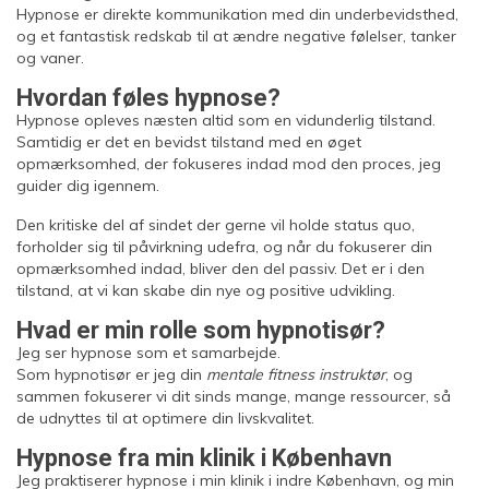
Hypnose er direkte kommunikation med din underbevidsthed,
og et fantastisk redskab til at ændre negative følelser, tanker
og vaner.
Hvordan føles hypnose?
Hypnose opleves næsten altid som en vidunderlig tilstand.
Samtidig er det en bevidst tilstand med en øget
opmærksomhed, der fokuseres indad mod den proces, jeg
guider dig igennem.
Den kritiske del af sindet der gerne vil holde status quo,
forholder sig til påvirkning udefra, og når du fokuserer din
opmærksomhed indad, bliver den del passiv. Det er i den
tilstand, at vi kan skabe din nye og positive udvikling.
Hvad er min rolle som hypnotisør?
Jeg ser hypnose som et samarbejde.
Som hypnotisør er jeg din
mentale fitness instruktør
, og
sammen fokuserer vi dit sinds mange, mange ressourcer, så
de udnyttes til at optimere din livskvalitet.
Hypnose fra min klinik i København
Jeg praktiserer hypnose i min klinik i indre København, og min