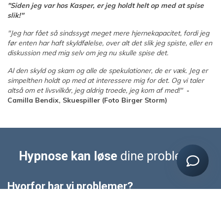
Kontaktinformation
"Siden jeg var hos Kasper, er jeg holdt helt op med at spise
slik!"
Booking
"Jeg har fået så sindssygt meget mere hjernekapacitet, fordi jeg
Priser
før enten har haft skyldfølelse, over alt det slik jeg spiste, eller en
diskussion med mig selv om jeg nu skulle spise det.
Adresse
Al den skyld og skam og alle de spekulationer, de er væk. Jeg er
Sessioner
simpelthen holdt op med at interessere mig for det. Og vi taler
Forberedelse
altså om et livsvilkår, jeg aldrig troede, jeg kom af med!"
-
Camilla Bendix, Skuespiller (Foto Birger Storm)
Hypnose kan løse
dine problemer
Hvorfor har vi problemer?
Mange af de problemer jeg møder har ofte rod i tidligere
erfaringer og oplevelser. Vi bliver som mennesker ofte stærkt
præget af barndom og ungdom, hvorfor vi er særligt