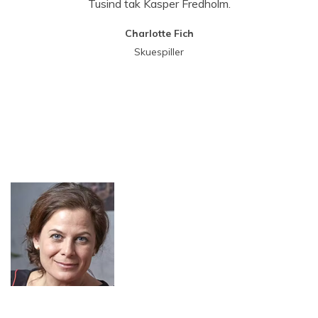
Tusind tak Kasper Fredholm.
Charlotte Fich
Skuespiller
Hej 👋
Hvordan kan vi hjælpe?
Start en ny samtale
Har du et spørgsmål? Start en ny samtale